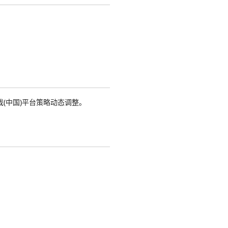
(中国)平台策略动态调整。