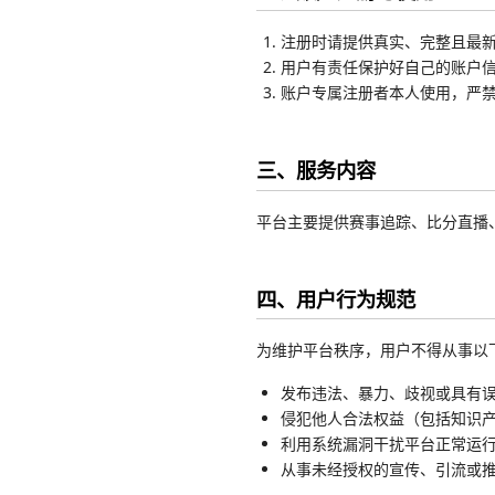
注册时请提供真实、完整且最
用户有责任保护好自己的账户
账户专属注册者本人使用，严
三、服务内容
平台主要提供赛事追踪、比分直播、
四、用户行为规范
为维护平台秩序，用户不得从事以
发布违法、暴力、歧视或具有
侵犯他人合法权益（包括知识
利用系统漏洞干扰平台正常运
从事未经授权的宣传、引流或