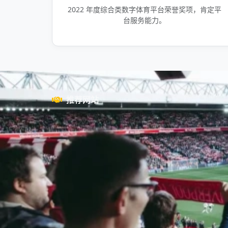
2022 年度综合类数字体育平台荣誉奖项，肯定平
台服务能力。
推荐网站