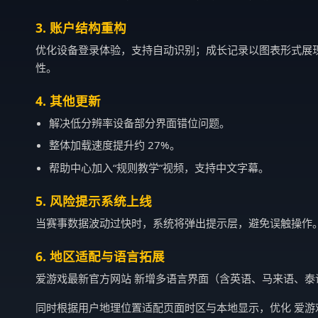
3. 账户结构重构
优化设备登录体验，支持自动识别；成长记录以图表形式展
性。
4. 其他更新
解决低分辨率设备部分界面错位问题。
整体加载速度提升约 27%。
帮助中心加入“规则教学”视频，支持中文字幕。
5. 风险提示系统上线
当赛事数据波动过快时，系统将弹出提示层，避免误触操作
6. 地区适配与语言拓展
爱游戏最新官方网站 新增多语言界面（含英语、马来语、
同时根据用户地理位置适配页面时区与本地显示，优化 爱游戏官