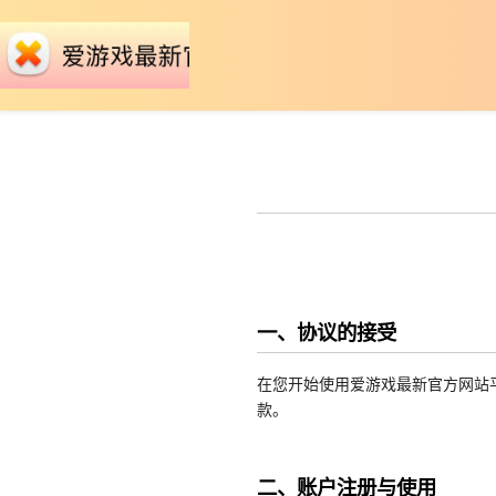
一、协议的接受
在您开始使用爱游戏最新官方网站
款。
二、账户注册与使用