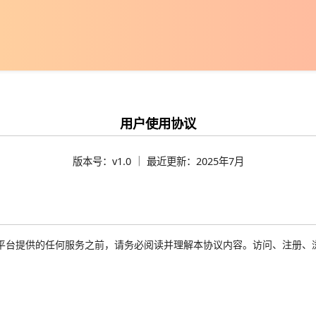
用户使用协议
版本号：v1.0 ｜ 最近更新：2025年7月
平台提供的任何服务之前，请务必阅读并理解本协议内容。访问、注册、